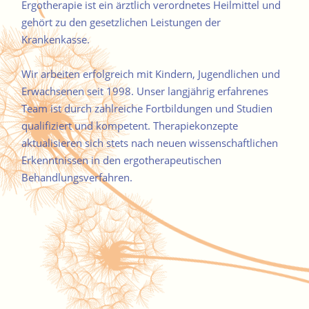
Ergotherapie ist ein ärztlich verordnetes Heilmittel und
gehört zu den gesetzlichen Leistungen der
Krankenkasse.
Wir arbeiten erfolgreich mit Kindern, Jugendlichen und
Erwachsenen seit 1998. Unser langjährig erfahrenes
Team ist durch zahlreiche Fortbildungen und Studien
qualifiziert und kompetent. Therapiekonzepte
aktualisieren sich stets nach neuen wissenschaftlichen
Erkenntnissen in den ergotherapeutischen
Behandlungsverfahren.