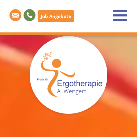
Job Angebote
Unsere
Praxis
Kinder,
Jugendliche
&
Familien
Weitere
Fachbereiche